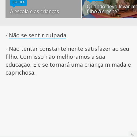
ESCOLA
Quando devo levar m
A escola e as crianças
filho à creche?
-
Não se sentir culpada
.
- Não tentar constantemente satisfazer ao seu
filho. Com isso não melhoramos a sua
educação. Ele se tornará uma criança mimada e
caprichosa.
Ad