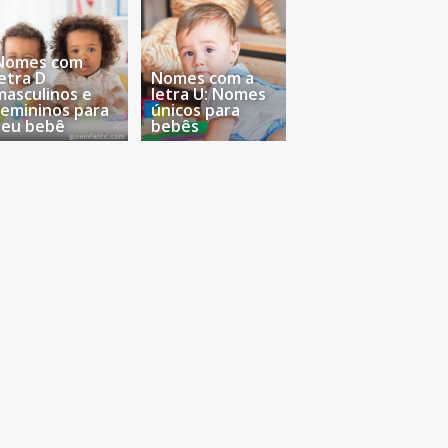
Nomes com
letra D
Nomes com a
masculinos e
letra U: Nomes
femininos para
únicos para
seu bebê
bebês