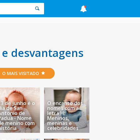
s e desvantagens
O MAIS VISITADO
13 de junho é o
O encanto dos
dia de San
nomes com a
Antonio de
letra H:
Padua - Nome
Meninos,
de menino com
meninas e
história
celebridades