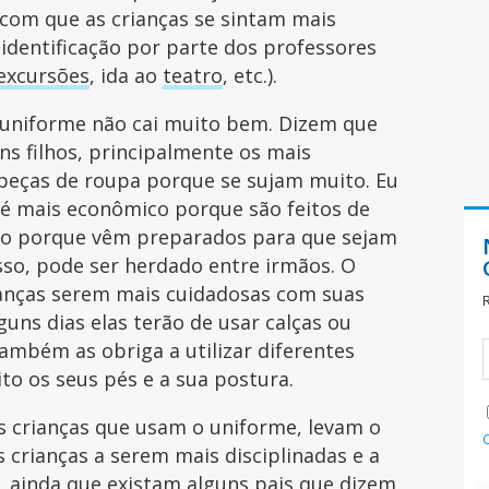
 com que as crianças se sintam mais
 identificação por parte dos professores
excursões
, ida ao
teatro
, etc.).
 uniforme não cai muito bem. Dizem que
ns filhos, principalmente os mais
 peças de roupa porque se sujam muito. Eu
 é mais econômico porque são feitos de
o porque vêm preparados para que sejam
sso, pode ser herdado entre irmãos. O
anças serem mais cuidadosas com suas
guns dias elas terão de usar calças ou
também as obriga a utilizar diferentes
to os seus pés e a sua postura.
s crianças que usam o uniforme, levam o
s crianças a serem mais disciplinadas e a
, ainda que existam alguns pais que dizem