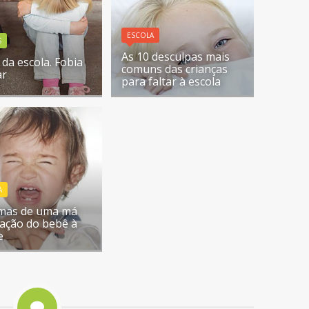
ESCOLA
S
As 10 desculpas mais
da escola. Fobia
comuns das crianças
ar
para faltar à escola
A
mas de uma má
ação do bebê à
e