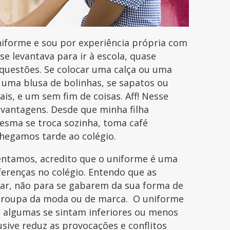
niforme e sou por experiência própria com
 se levantava para ir à escola, quase
uestões. Se colocar uma calça ou uma
u uma blusa de bolinhas, se sapatos ou
s, e um sem fim de coisas. Aff! Nesse
vantagens. Desde que minha filha
esma se troca sozinha, toma café
hegamos tarde ao colégio.
entamos, acredito que o uniforme é uma
iferenças no colégio. Entendo que as
dar, não para se gabarem da sua forma de
a roupa da moda ou de marca. O uniforme
e algumas se sintam inferiores ou menos
usive reduz as provocações e conflitos