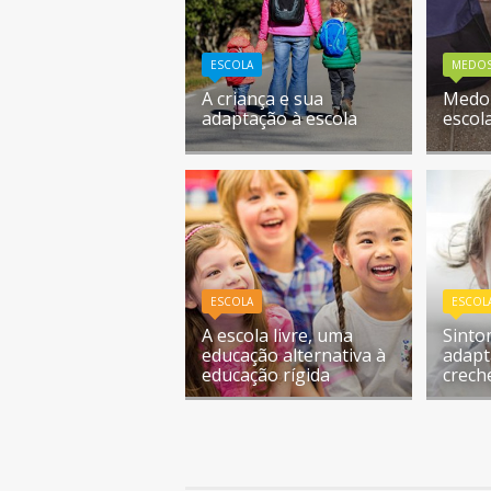
ESCOLA
MEDO
A criança e sua
Medo 
adaptação à escola
escol
ESCOLA
ESCOL
A escola livre, uma
Sinto
educação alternativa à
adapt
educação rígida
crech