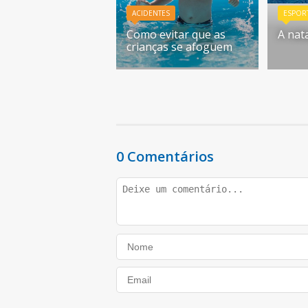
ACIDENTES
ESPOR
Como evitar que as
A nata
crianças se afoguem
0 Comentários