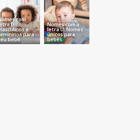
Nomes com
letra D
Nomes com a
masculinos e
letra U: Nomes
femininos para
únicos para
seu bebê
bebês