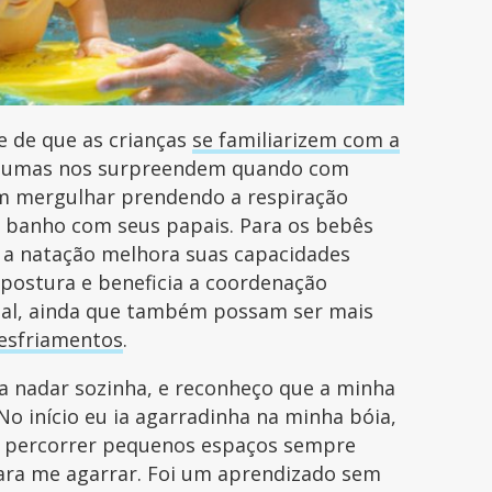
e de que as crianças
se familiarizem com a
lgumas nos surpreendem quando com
m mergulhar prendendo a respiração
 banho com seus papais. Para os bebês
e a natação melhora suas capacidades
a postura e beneficia a coordenação
ial, ainda que também possam ser mais
esfriamentos
.
a nadar sozinha, e reconheço que a minha
No início eu ia agarradinha na minha bóia,
e percorrer pequenos espaços sempre
ara me agarrar. Foi um aprendizado sem