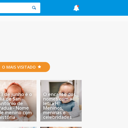
O MAIS VISITADO
13 de junho é o
O encanto dos
dia de San
nomes com a
Antonio de
letra H:
Padua - Nome
Meninos,
de menino com
meninas e
história
celebridades