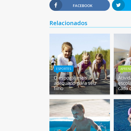
FACEBOOK
Relacionados
ESPORTES
APREN
O esporte mais
Ativi
adequado para seu
escol
filho
cada 