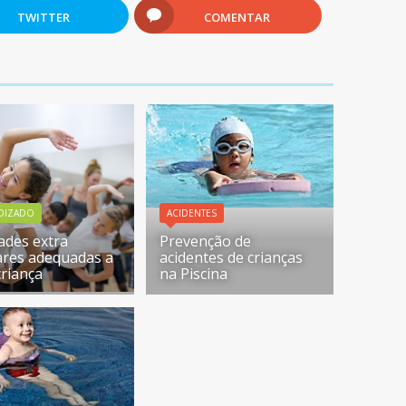
TWITTER
COMENTAR
DIZADO
ACIDENTES
dades extra
Prevenção de
ares adequadas a
acidentes de crianças
criança
na Piscina