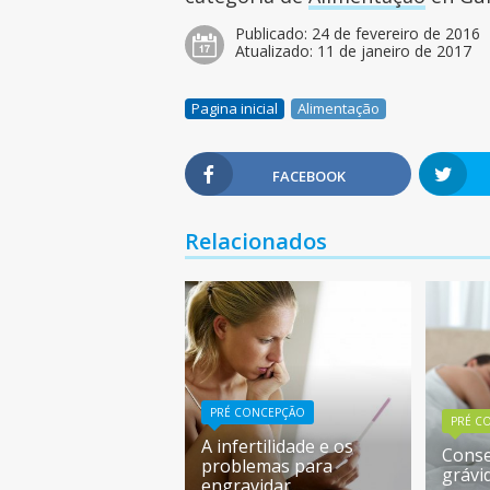
Publicado:
24 de fevereiro de 2016
Atualizado:
11 de janeiro de 2017
Pagina inicial
Alimentação
FACEBOOK
Relacionados
PRÉ CONCEPÇÃO
PRÉ C
A infertilidade e os
Conse
problemas para
grávi
engravidar