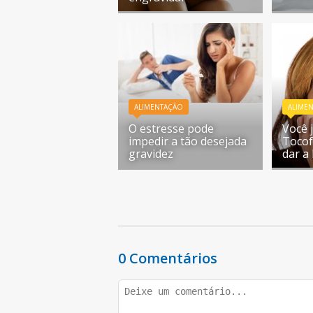
ALIMENTAÇÃO
ALIME
O estresse pode
Você 
impedir a tão desejada
Tocof
gravidez
dar a 
0 Comentários