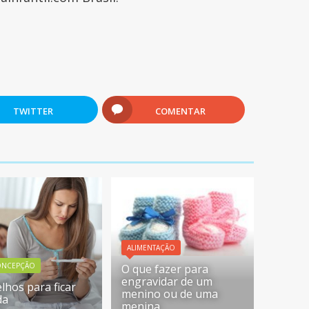
TWITTER
COMENTAR
ALIMENTAÇÃO
ONCEPÇÃO
O que fazer para
engravidar de um
lhos para ficar
menino ou de uma
da
menina