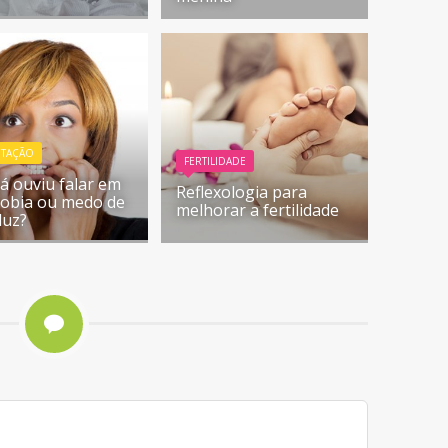
NTAÇÃO
FERTILIDADE
já ouviu falar em
Reflexologia para
obia ou medo de
melhorar a fertilidade
luz?