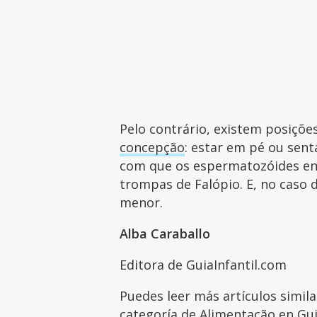
Pelo contrário, existem posiçõ
concepção
: estar em pé ou sent
com que os espermatozóides enco
trompas de Falópio. E, no caso 
menor.
Alba Caraballo
Editora de GuiaInfantil.com
Puedes leer más artículos simil
categoría de
Alimentação
en Gui