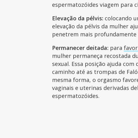
espermatozóides viagem para c
Elevação da pélvis:
colocando u
elevação da pélvis da mulher a
penetrem mais profundamente n
Permanecer deitada:
para
favor
mulher permaneça recostada du
sexual. Essa posição ajuda com
caminho até as trompas de Falóp
mesma forma, o orgasmo favorec
vaginais e uterinas derivadas d
espermatozóides.