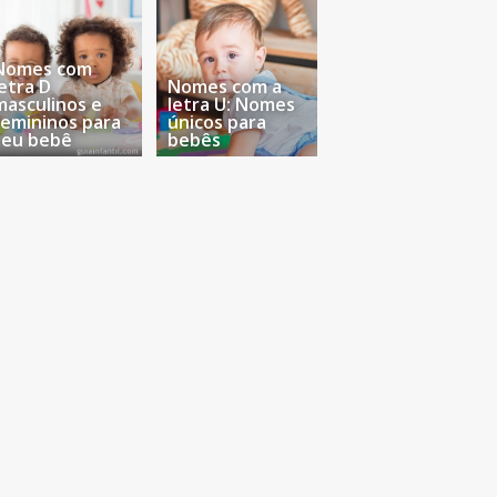
Nomes com
letra D
Nomes com a
masculinos e
letra U: Nomes
femininos para
únicos para
seu bebê
bebês