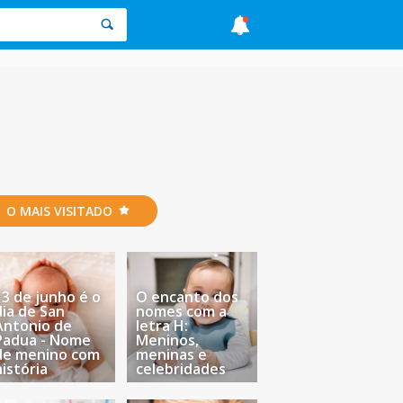
O MAIS VISITADO
13 de junho é o
O encanto dos
dia de San
nomes com a
Antonio de
letra H:
Padua - Nome
Meninos,
de menino com
meninas e
história
celebridades