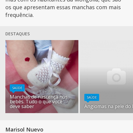
os que apresentam essas manchas com mais
frequência.
DESTAQUES
SAÚDE
Manchas de nascença nos
SAÚDE
bebês. Tudo o que você
deve saber
Angiomas na pele do
Marisol Nuevo