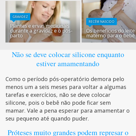
GRAVIDEZ
RECÉM NASCIDO
Plantas e ervas medicinais
durante a gravidez e o pós-
Os benefícios do leite
parto
materno para o bebê
Não se deve colocar silicone enquanto
estiver amamentando
Como o período pós-operatório demora pelo
menos um a seis meses para voltar a algumas
tarefas e exercícios, não se deve colocar
silicone, pois o bebê não pode ficar sem
mamar. Vale a pena esperar para amamentar o
seu pequeno até quando puder.
Próteses muito grandes podem represar o