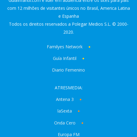
GuiaInfantil.com é líder em audiência entre os sites para pais
com 12 milhões de visitantes únicos no Brasil, America Latina
e Espanha
Todos os direitos reservados a Polegar Medios S.L. © 2000-
2020.
Familyes Network
Guía Infantil
Diario Femenino
ATRESMEDIA:
Antena 3
laSexta
Onda Cero
Europa FM