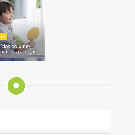
TES
ícios do ping-
para as crianças