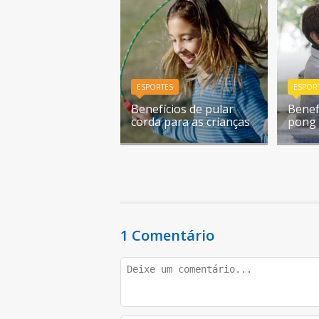
ESPORTES
ESPOR
Benefícios de pular
Benef
corda para as crianças
pong 
1 Comentário