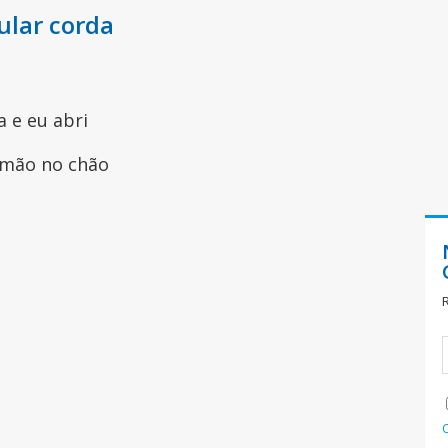
ular corda
 e eu abri
 mão no chão