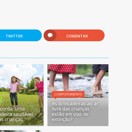
TWITTER
COMENTAR
COMPORTAMENTO
As brincadeiras ao ar
 corda. Uma
livre das crianças
adeira saudável
estão em vias de
as crianças
extinção?