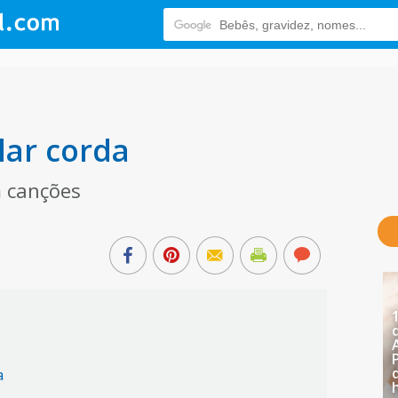
lar corda
m canções
da