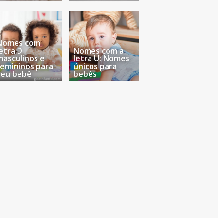
Nomes com
letra D
Nomes com a
masculinos e
letra U: Nomes
femininos para
únicos para
seu bebê
bebês