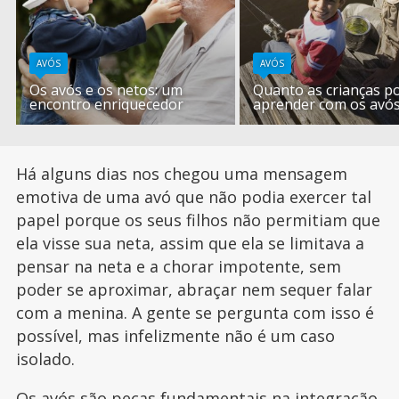
AVÓS
AVÓS
Os avós e os netos: um
Quanto as crianças 
encontro enriquecedor
aprender com os avós
Há alguns dias nos chegou uma mensagem
emotiva de uma avó que não podia exercer tal
papel porque os seus filhos não permitiam que
ela visse sua neta, assim que ela se limitava a
pensar na neta e a chorar impotente, sem
poder se aproximar, abraçar nem sequer falar
com a menina. A gente se pergunta com isso é
possível, mas infelizmente não é um caso
isolado.
Os avós são peças fundamentais na integração