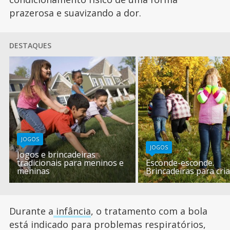
prazerosa e suavizando a dor.
DESTAQUES
JOGOS
JOGOS
Jogos e brincadeiras
tradicionais para meninos e
Esconde-esconde.
meninas
Brincadeiras para cri
Durante a
infância
, o tratamento com a bola
está indicado para problemas respiratórios,