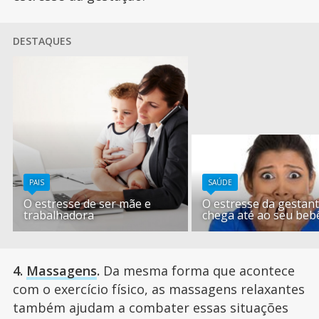
DESTAQUES
PAIS
SAÚDE
O estresse de ser mãe e
O estresse da gestan
trabalhadora
chega até ao seu beb
4.
Massagens
.
Da mesma forma que acontece
com o exercício físico, as massagens relaxantes
também ajudam a combater essas situações