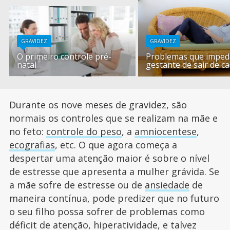
GRAVIDEZ
GRAVIDEZ
O primeiro controle pré-
Problemas que impe
natal
gestante de sair de c
Durante os nove meses de gravidez, são
normais os controles que se realizam na mãe e
no feto:
controle do peso
, a
amniocentese
,
ecografias
, etc. O que agora começa a
despertar uma atenção maior é sobre o nível
de estresse que apresenta a mulher grávida. Se
a mãe sofre de estresse ou de
ansiedade
de
maneira contínua, pode predizer que no futuro
o seu filho possa sofrer de problemas como
déficit de atenção, hiperatividade, e talvez