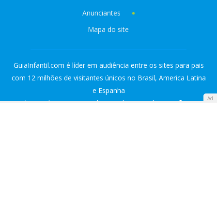
Anunciantes
Mapa do site
GuiaInfantil.com é líder em audiência entre os sites para pais
com 12 milhões de visitantes únicos no Brasil, America Latina
e Espanha
Ad
Todos os direitos reservados a Polegar Medios S.L. © 2000-
2020.
Familyes Network
Guía Infantil
Diario Femenino
ATRESMEDIA: