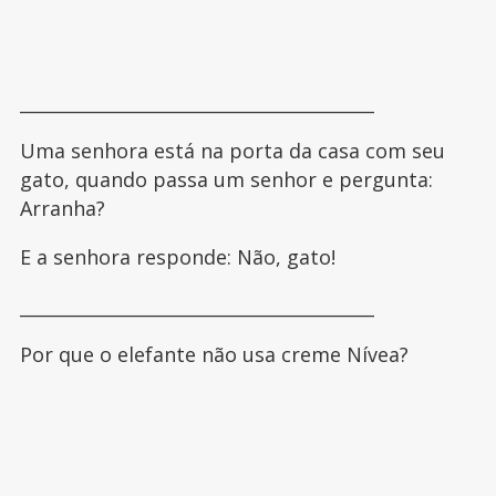
________________________________________
Uma senhora está na porta da casa com seu
gato, quando passa um senhor e pergunta:
Arranha?
E a senhora responde: Não, gato!
________________________________________
Por que o elefante não usa creme Nívea?