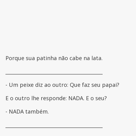
Porque sua patinha não cabe na lata.
________________________________________
- Um peixe diz ao outro: Que faz seu papai?
E o outro lhe responde: NADA. E o seu?
- NADA também.
________________________________________