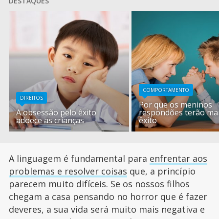
DESTAQUES
COMPORTAMENTO
DIREITOS
Por que os meninos
A obsessão pelo êxito
respondões terão ma
adoece as crianças
êxito
A linguagem é fundamental para
enfrentar aos
problemas e resolver coisas
que, a princípio
parecem muito difíceis. Se os nossos filhos
chegam a casa pensando no horror que é fazer
deveres, a sua vida será muito mais negativa e