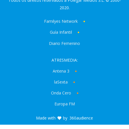
Todos os direitos reservados a Polegar Medios S.L. © 2000-
2020.
Familyes Network
Guía Infantil
Diario Femenino
ATRESMEDIA:
Antena 3
laSexta
Onda Cero
Europa FM
Made with
by
360audience