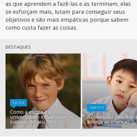
as que aprendem a fazê-las e as terminam, elas
se esforçam mais, lutam para conseguir seus
objetivos e são mais empáticas porque sabem
como custa fazer as coisas.
DESTAQUES
ESCOLA
DIREITOS
Como a escola e a
universidade influenciam no
A obsessão pelo êxit
sucesso do seu filho
adoece as crianças