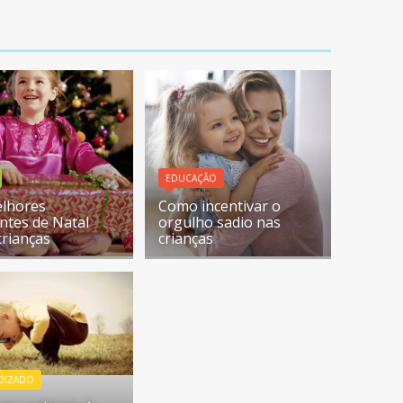
EDUCAÇÃO
lhores
Como incentivar o
ntes de Natal
orgulho sadio nas
crianças
crianças
DIZADO