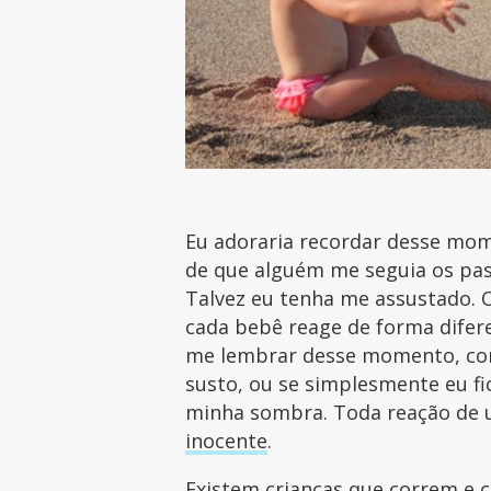
Eu adoraria recordar desse mom
de que alguém me seguia os pas
Talvez eu tenha me assustado. 
cada bebê reage de forma difere
me lembrar desse momento, com
susto, ou se simplesmente eu f
minha sombra. Toda reação de u
inocente
.
Existem crianças que correm e