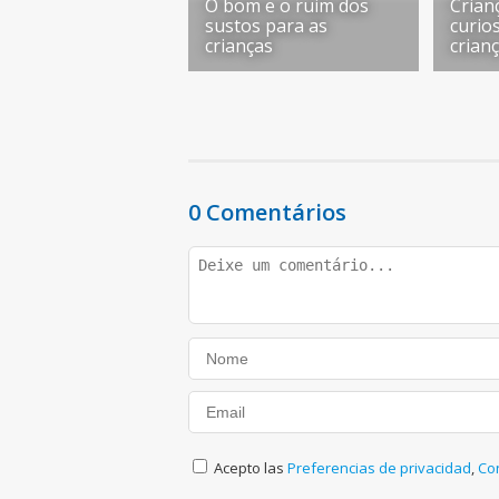
O bom e o ruim dos
Crian
sustos para as
curio
crianças
crian
0 Comentários
Acepto las
Preferencias de privacidad
,
Co