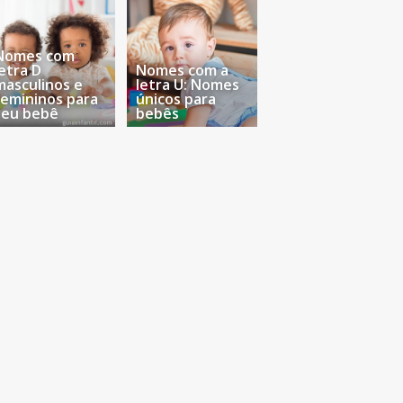
Nomes com
letra D
Nomes com a
masculinos e
letra U: Nomes
femininos para
únicos para
seu bebê
bebês