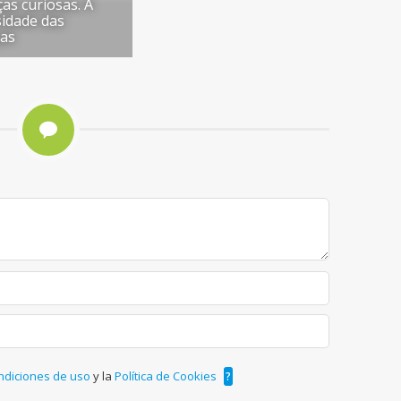
ças curiosas. A
sidade das
ças
ndiciones de uso
y la
Política de Cookies
?