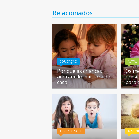
Relacionados
EDUCAÇÃO
NATAL
Por que as crianças
Os me
adoram dormir fora de
prese
casa
para 
APRENDIZADO
APREN