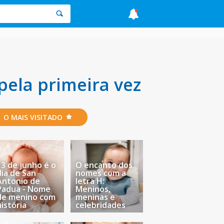
ela primeira vez
O MAIS VISITADO
13 de junho é o
O encanto dos
dia de San
nomes com a
Antonio de
letra H:
Padua - Nome
Meninos,
de menino com
meninas e
história
celebridades