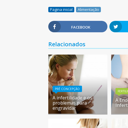
Pagina inicial
Alimentação
FACEBOOK
Relacionados
PRÉ CONCEPÇÃO
FERTIL
A infertilidade e os
A End
problemas para
Infert
engravidar