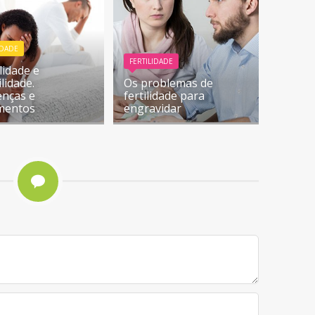
IDADE
FERTILIDADE
lidade e
ilidade.
Os problemas de
enças e
fertilidade para
mentos
engravidar