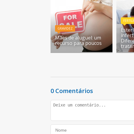
FERTIL
GRAVIDEZ
Esteri
infert
Mães de aluguel: um
Difer
recurso para poucos
trata
0 Comentários