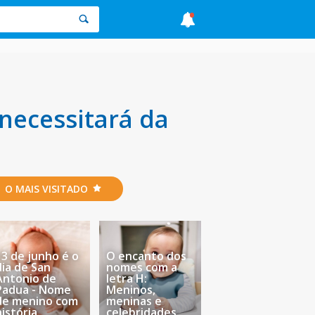
necessitará da
O MAIS VISITADO
13 de junho é o
O encanto dos
dia de San
nomes com a
Antonio de
letra H:
Padua - Nome
Meninos,
de menino com
meninas e
história
celebridades