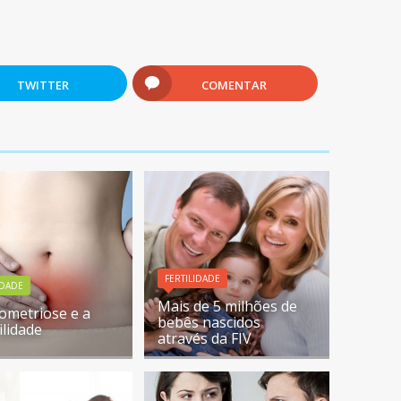
TWITTER
COMENTAR
FERTILIDADE
IDADE
Mais de 5 milhões de
ometriose e a
bebês nascidos
ilidade
através da FIV