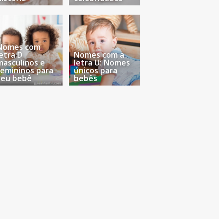
Nomes com
letra D
Nomes com a
masculinos e
letra U: Nomes
femininos para
únicos para
seu bebê
bebês