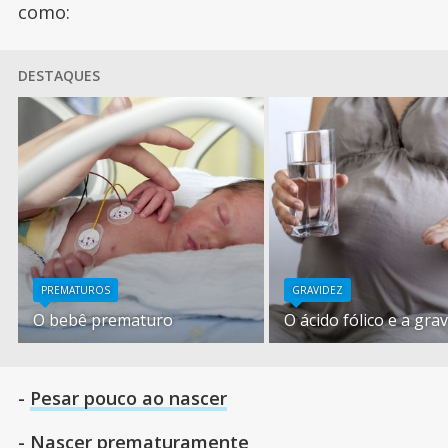
como:
DESTAQUES
PREMATUROS
GRAVIDEZ
O bebê prematuro
O ácido fólico e a gra
-
Pesar pouco ao nascer
-
Nascer prematuramente