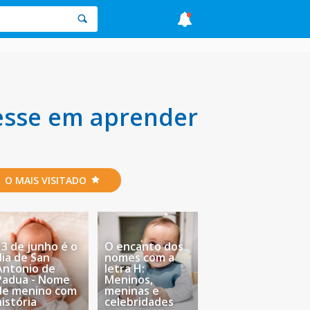
esse em aprender
O MAIS VISITADO
13 de junho é o
O encanto dos
dia de San
nomes com a
Antonio de
letra H:
Padua - Nome
Meninos,
de menino com
meninas e
história
celebridades