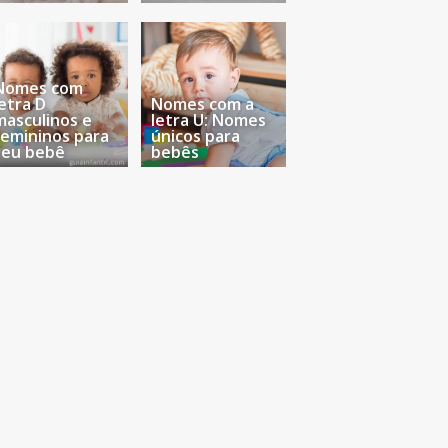
Nomes com
letra D
Nomes com a
masculinos e
letra U: Nomes
femininos para
únicos para
seu bebê
bebês