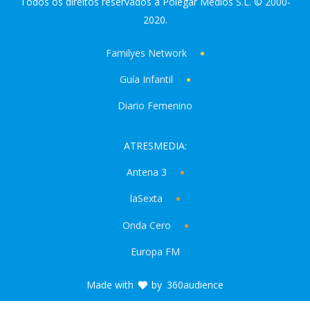
Todos os direitos reservados a Polegar Medios S.L. © 2000-
2020.
Familyes Network
Guía Infantil
Diario Femenino
ATRESMEDIA:
Antena 3
laSexta
Onda Cero
Europa FM
Made with
by
360audience