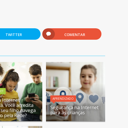
TWITTER
COMENTAR
NET
APRENDIZADO
a Internet
a. Você acredita
Segurança na Internet
 seu filho navega
para as crianças
o pela Rede?