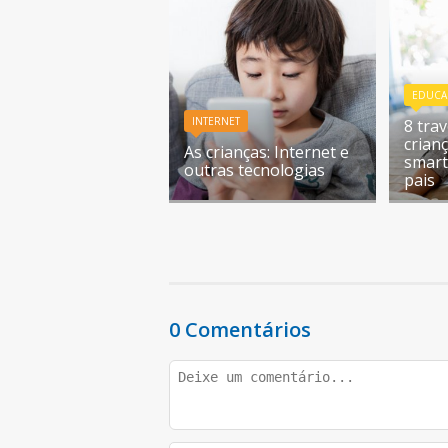
EDUCA
INTERNET
8 tra
crian
As crianças: Internet e
smart
outras tecnologias
pais
0 Comentários