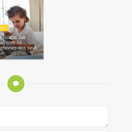
ÇÃO
vessuras das
ças com os
phones dos seus