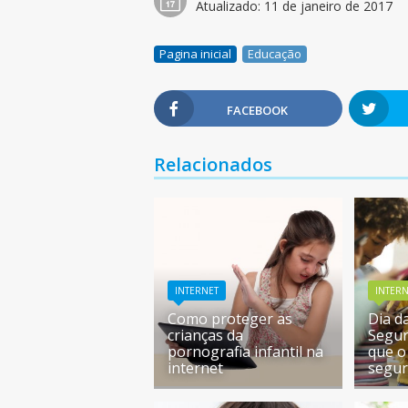
Atualizado:
11 de janeiro de 2017
Pagina inicial
Educação
FACEBOOK
Relacionados
INTERNET
INTER
Como proteger as
Dia d
crianças da
Segur
pornografia infantil na
que o
internet
segur