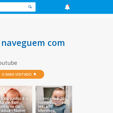
as naveguem com
Youtube
O MAIS VISITADO
13 de junho é o
O encanto dos
dia de San
nomes com a
Antonio de
letra H:
Padua - Nome
Meninos,