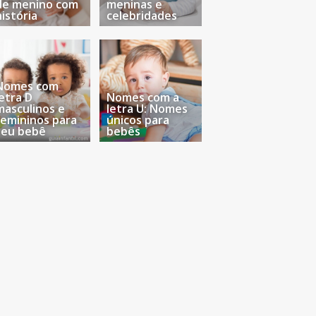
de menino com
meninas e
história
celebridades
Nomes com
letra D
Nomes com a
masculinos e
letra U: Nomes
femininos para
únicos para
seu bebê
bebês