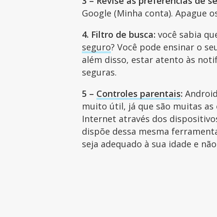
3 – Revise as preferências de s
Google (Minha conta). Apague o
4. Filtro de busca:
você sabia qu
seguro
? Você pode ensinar o seu 
além disso, estar atento às not
seguras.
5 –
Controles parentais
:
Android
muito útil, já que são muitas a
Internet através dos dispositi
dispõe dessa mesma ferramenta 
seja adequado à sua idade e não