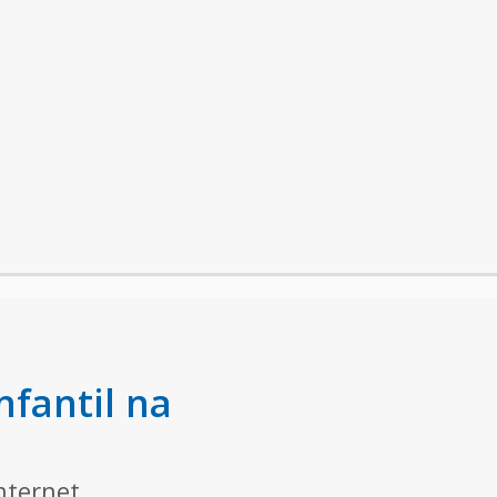
nfantil na
nternet