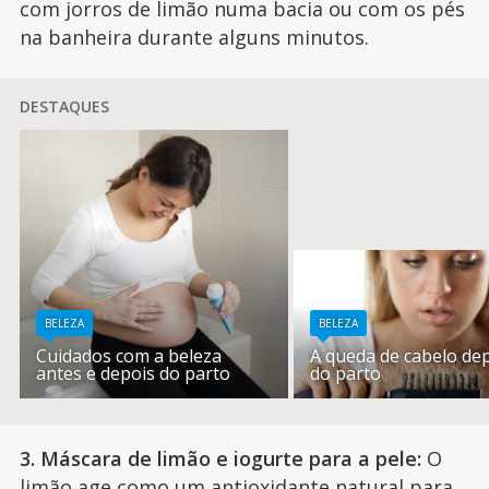
com jorros de limão numa bacia ou com os pés
na banheira durante alguns minutos.
DESTAQUES
BELEZA
BELEZA
Cuidados com a beleza
A queda de cabelo de
antes e depois do parto
do parto
3. Máscara de limão e iogurte para a pele:
O
limão age como um antioxidante natural para