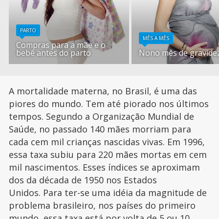
PARTO
MÊS A MÊS
Compras para a mãe e o
bebê antes do parto
Nono mês de gravide
A mortalidade materna, no Brasil, é uma das
piores do mundo. Tem até piorado nos últimos
tempos. Segundo a Organização Mundial de
Saúde, no passado 140 mães morriam para
cada cem mil crianças nascidas vivas. Em 1996,
essa taxa subiu para 220 mães mortas em cem
mil nascimentos. Esses índices se aproximam
dos da década de 1950 nos Estados
Unidos. Para ter-se uma idéia da magnitude de
problema brasileiro, nos países do primeiro
mundo, essa taxa está por volta de 5 ou 10