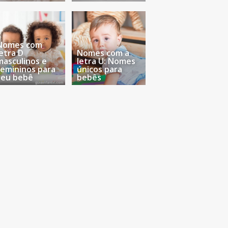
Nomes com
letra D
Nomes com a
masculinos e
letra U: Nomes
femininos para
únicos para
seu bebê
bebês