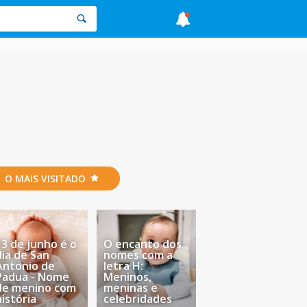
O MAIS VISITADO
13 de junho é o
O encanto dos
dia de San
nomes com a
Antonio de
letra H:
Padua - Nome
Meninos,
de menino com
meninas e
história
celebridades