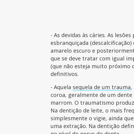
- As devidas às cáries. As les
esbranquiçada (descalcificação
amarelo escuro e posteriormen
que se deve tratar com igual i
(que não esteja muito próximo 
definitivos.
- Aquela
sequela de um trauma
,
coroa, geralmente de um dente a
marrom. O traumatismo produz 
Na dentição de leite, o mais fr
simplesmente o vigie, ainda que 
uma extração. Na dentição defi
no nível do nervo do dente.