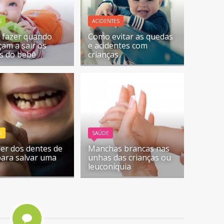
S
ACIDENTES
 fazer quando
Como evitar as quedas
am a sair os
e acidentes com
s do bebê
crianças
S
SAÚDE
er dos dentes de
Manchas brancas nas
 para salvar uma
unhas das crianças ou
leuconíquia