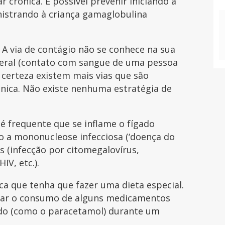
ar crônica. É possível prevenir iniciando a
nistrando à criança gamaglobulina
. A via de contágio não se conhece na sua
nteral (contato com sangue de uma pessoa
m certeza existem mais vias que são
ônica. Não existe nenhuma estratégia de
 é frequente que se inflame o fígado
 a mononucleose infecciosa (‘doença do
es (infecção por citomegalovírus,
IV, etc.).
ica que tenha que fazer uma dieta especial.
tar o consumo de alguns medicamentos
do (como o paracetamol) durante um