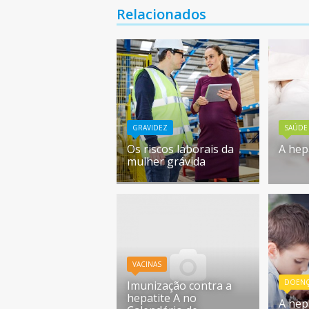
Relacionados
GRAVIDEZ
SAÚDE
Os riscos laborais da
A hep
mulher grávida
VACINAS
DOENÇ
Imunização contra a
hepatite A no
A hep