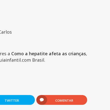
Carlos
ares a
Como a hepatite afeta as crianças
,
iainfantil.com Brasil.
5
TWITTER
COMENTAR