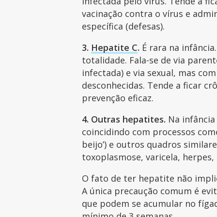
infectada pelo vírus. Tende a fic
vacinação contra o vírus e admi
específica (defesas).
3.
Hepatite C
.
É rara na infância
totalidade. Fala-se de via pare
infectada) e via sexual, mas co
desconhecidas. Tende a ficar cr
prevenção eficaz.
4. Outras hepatites.
Na infância
coincidindo com processos como
beijo’) e outros quadros similar
toxoplasmose, varicela, herpes, H
O fato de ter hepatite não impl
A única precaução comum é evi
que podem se acumular no fíga
mínimo de 3 semanas.