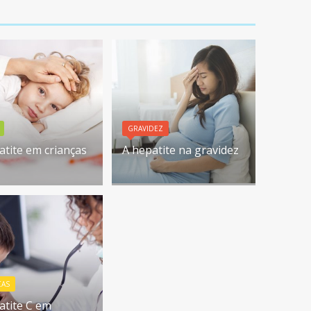
GRAVIDEZ
atite em crianças
A hepatite na gravidez
AS
atite C em