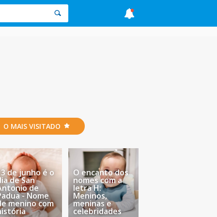
O MAIS VISITADO
13 de junho é o
O encanto dos
dia de San
nomes com a
Antonio de
letra H:
Padua - Nome
Meninos,
de menino com
meninas e
história
celebridades