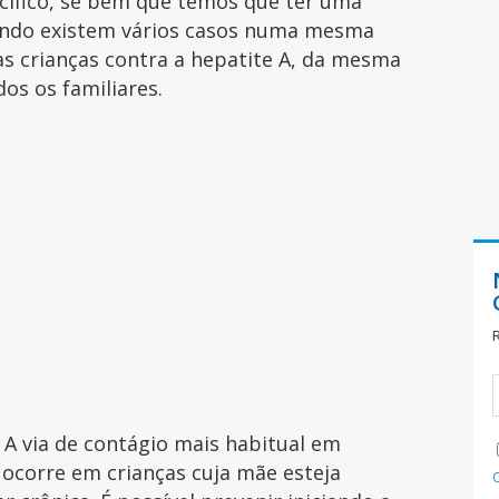
ífico, se bem que temos que ter uma
ando existem vários casos numa mesma
 as crianças contra a hepatite A, da mesma
os os familiares.
. A via de contágio mais habitual em
e ocorre em crianças cuja mãe esteja