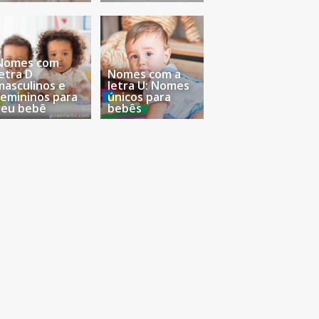
Nomes com
letra D
Nomes com a
masculinos e
letra U: Nomes
femininos para
únicos para
seu bebê
bebês