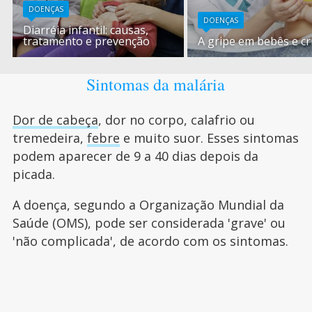
DOENÇAS
DOENÇAS
Diarréia infantil: causas,
tratamento e prevenção
A gripe em bebês e cr
Sintomas da malária
Dor de cabeça
, dor no corpo, calafrio ou
tremedeira,
febre
e muito suor. Esses sintomas
podem aparecer de 9 a 40 dias depois da
picada.
A doença, segundo a Organização Mundial da
Saúde (OMS), pode ser considerada 'grave' ou
'não complicada', de acordo com os sintomas.