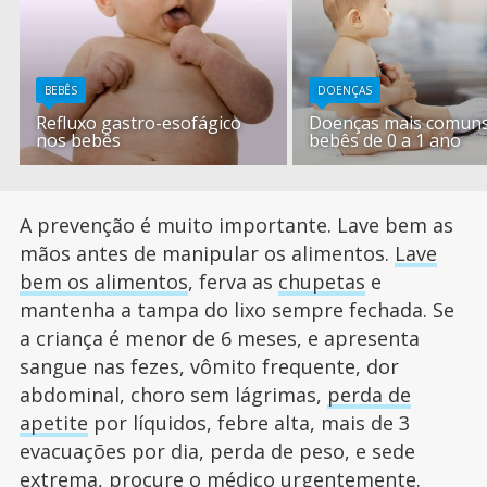
BEBÊS
DOENÇAS
Refluxo gastro-esofágico
Doenças mais comun
nos bebês
bebês de 0 a 1 ano
A prevenção é muito importante. Lave bem as
mãos antes de manipular os alimentos.
Lave
bem os alimentos
, ferva as
chupetas
e
mantenha a tampa do lixo sempre fechada. Se
a criança é menor de 6 meses, e apresenta
sangue nas fezes, vômito frequente, dor
abdominal, choro sem lágrimas,
perda de
apetite
por líquidos, febre alta, mais de 3
evacuações por dia, perda de peso, e sede
extrema, procure o médico urgentemente.