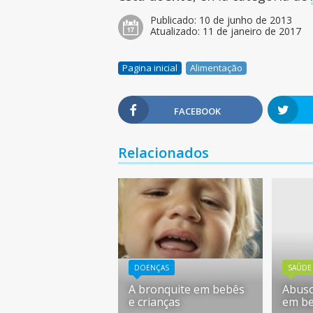
Publicado:
10 de junho de 2013
Atualizado:
11 de janeiro de 2017
Pagina inicial
Alimentação
FACEBOOK
Relacionados
DOENÇAS
SAÚDE
A bronquite em bebês
Abuso
e crianças
em be