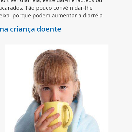
ho tiver diarréia, evite dar-lhe lácteos ou
ucarados. Tão pouco convém dar-lhe
ixa, porque podem aumentar a diarréia.
ma criança doente