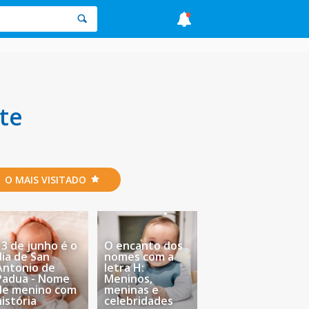
te
O MAIS VISITADO
13 de junho é o
O encanto dos
dia de San
nomes com a
Antonio de
letra H:
Padua - Nome
Meninos,
de menino com
meninas e
história
celebridades