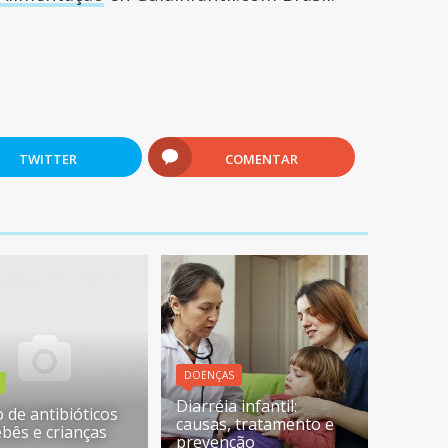
TWITTER
COMENTAR
DOENÇAS
Diarréia infantil:
 de antibióticos
causas, tratamento e
bês e crianças
prevenção