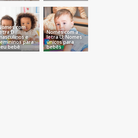
Nomes com
letra D
Nomes com a
masculinos e
letra U: Nomes
femininos para
únicos para
seu bebê
bebês