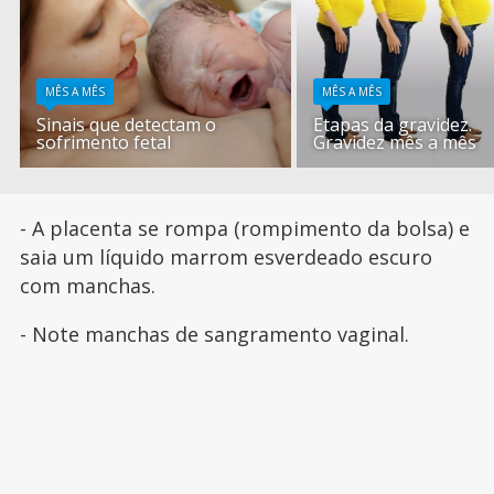
MÊS A MÊS
MÊS A MÊS
Sinais que detectam o
Etapas da gravidez.
sofrimento fetal
Gravidez mês a mês
- A placenta se rompa (rompimento da bolsa) e
saia um líquido marrom esverdeado escuro
com manchas.
- Note manchas de sangramento vaginal.