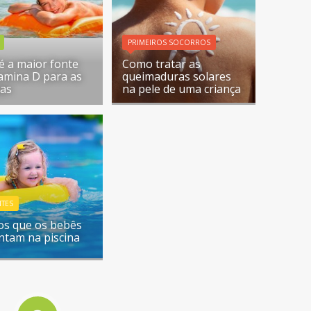
PRIMEIROS SOCORROS
 é a maior fonte
Como tratar as
tamina D para as
queimaduras solares
ças
na pele de uma criança
NTES
os que os bebês
ntam na piscina