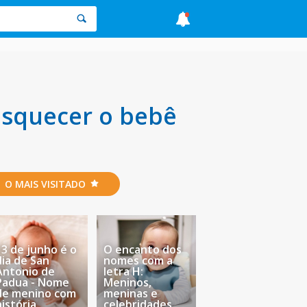
esquecer o bebê
O MAIS VISITADO
13 de junho é o
O encanto dos
dia de San
nomes com a
Antonio de
letra H:
Padua - Nome
Meninos,
de menino com
meninas e
história
celebridades