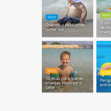
SAÚDE
SAÚDE
O sol
Quando o bebê pode
de vi
tomar sol
crian
SAÚDE
ACIDE
10 dicas para que as
Perig
crianças superem o
enfre
calor