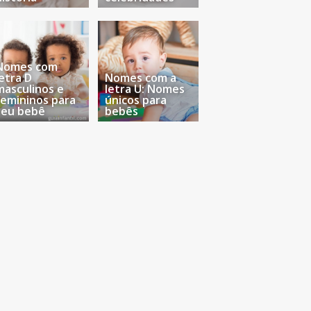
Nomes com
letra D
Nomes com a
masculinos e
letra U: Nomes
femininos para
únicos para
seu bebê
bebês