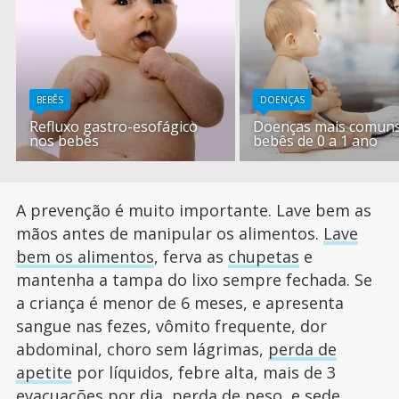
BEBÊS
DOENÇAS
Refluxo gastro-esofágico
Doenças mais comun
nos bebês
bebês de 0 a 1 ano
A prevenção é muito importante. Lave bem as
mãos antes de manipular os alimentos.
Lave
bem os alimentos
, ferva as
chupetas
e
mantenha a tampa do lixo sempre fechada. Se
a criança é menor de 6 meses, e apresenta
sangue nas fezes, vômito frequente, dor
abdominal, choro sem lágrimas,
perda de
apetite
por líquidos, febre alta, mais de 3
evacuações por dia, perda de peso, e sede