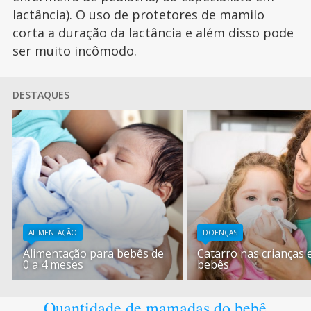
lactância). O uso de protetores de mamilo
corta a duração da lactância e além disso pode
ser muito incômodo.
DESTAQUES
ALIMENTAÇÃO
DOENÇAS
Alimentação para bebês de
Catarro nas crianças 
0 a 4 meses
bebês
Quantidade de mamadas do bebê