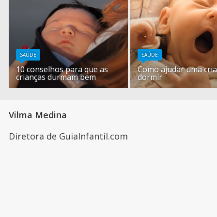
SAÚDE
SAÚDE
10 conselhos para que as
Como ajudar uma cria
crianças durmam bem
dormir
Vilma Medina
Diretora de GuiaInfantil.com