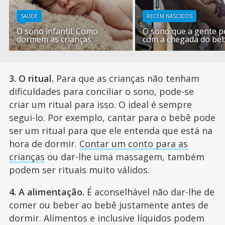
SAÚDE
RECÉM NASCIDOS
O sono infantil. Como
O sono que a gente p
dormem as crianças
com a chegada do be
3. O ritual.
Para que as crianças não tenham
dificuldades para conciliar o sono, pode-se
criar um ritual para isso. O ideal é sempre
segui-lo. Por exemplo, cantar para o bebê pode
ser um ritual para que ele entenda que está na
hora de dormir.
Contar um conto para as
crianças
ou dar-lhe uma massagem, também
podem ser rituais muito válidos.
4. A alimentação.
É aconselhável não dar-lhe de
comer ou beber ao bebê justamente antes de
dormir. Alimentos e inclusive líquidos podem