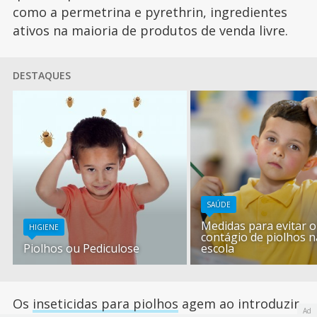
como a permetrina e pyrethrin, ingredientes
ativos na maioria de produtos de venda livre.
DESTAQUES
SAÚDE
Medidas para evitar o
HIGIENE
contágio de piolhos n
Piolhos ou Pediculose
escola
Os
inseticidas para piolhos
agem ao introduzir-
Ad