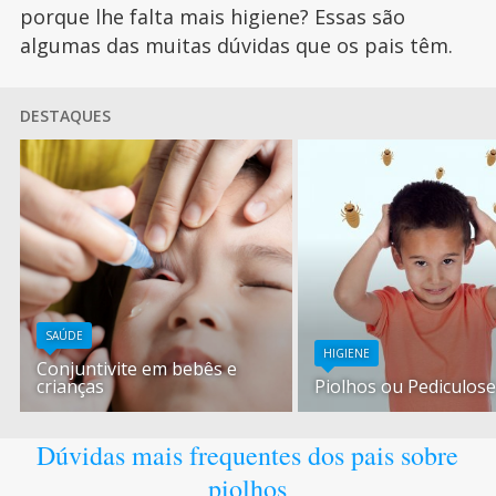
porque lhe falta mais higiene? Essas são
algumas das muitas dúvidas que os pais têm.
DESTAQUES
SAÚDE
HIGIENE
Conjuntivite em bebês e
crianças
Piolhos ou Pediculos
Dúvidas mais frequentes dos pais sobre
piolhos