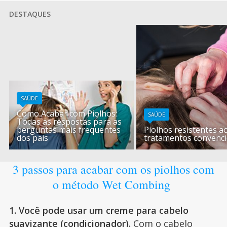
DESTAQUES
SAÚDE
Como Acabar com Piolhos:
SAÚDE
Todas as respostas para as
perguntas mais frequentes
Piolhos resistentes a
dos pais
tratamentos convenci
3 passos para acabar com os piolhos com
o método Wet Combing
1. Você pode usar um creme para cabelo
suavizante (condicionador).
Com o cabelo