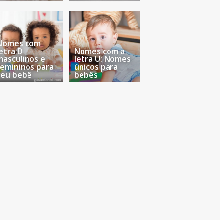
Nomes com
letra D
Nomes com a
masculinos e
letra U: Nomes
femininos para
únicos para
seu bebê
bebês