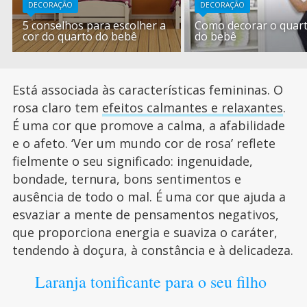
DECORAÇÃO
DECORAÇÃO
5 conselhos para escolher a
Como decorar o quar
cor do quarto do bebê
do bebê
Está associada às características femininas. O
rosa claro tem
efeitos calmantes e relaxantes
.
É uma cor que promove a calma, a afabilidade
e o afeto. ‘Ver um mundo cor de rosa’ reflete
fielmente o seu significado: ingenuidade,
bondade, ternura, bons sentimentos e
ausência de todo o mal. É uma cor que ajuda a
esvaziar a mente de pensamentos negativos,
que proporciona energia e suaviza o caráter,
tendendo à doçura, à constância e à delicadeza.
Laranja tonificante para o seu filho