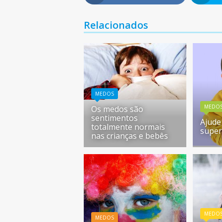
Relacionados
MEDOS
MEDO
Os medos são
sentimentos
Ajude 
totalmente normais
super
nas crianças e bebês
MEDO
MEDOS