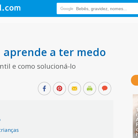
a aprende a ter medo
til e como solucioná-lo
o
crianças