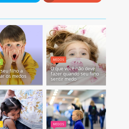
MEDOS
S
O que você não deve
seu filho a
fazer quando seu filho
ar os medos
sentir medo
S
MEDOS