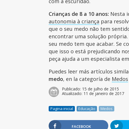
com a escuridão.
Crianças de 8 a 10 anos:
Nesta i
autonomia à criança
para resolvê
que o seu medo não tem sentido.
encontrar uma solução própria. 
seu medo tem que acabar. Se co
que isso o está prejudicando nos
peça ajuda a um especialista em
Puedes leer más artículos simil
medo
, en la categoría de
Medos
Publicado:
15 de julho de 2015
Atualizado:
11 de janeiro de 2017
Pagina inicial
Educação
Medos
FACEBOOK