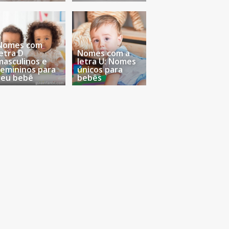
Nomes com
letra D
Nomes com a
masculinos e
letra U: Nomes
femininos para
únicos para
seu bebê
bebês