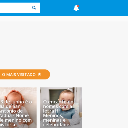
O MAIS VISITADO
13 de junho é o
O encanto dos
dia de San
nomes com a
Antonio de
letra H:
Padua - Nome
Meninos,
de menino com
meninas e
história
celebridades