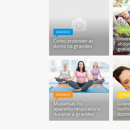
GRAVI
GRAVIDEZ
Diste
Como entender as
abdom
dores na gravidez
gravi
GRAVIDEZ
GRAVI
Mudanças no
Gravi
aparelho respiratório
melho
durante a gravidez
dormi