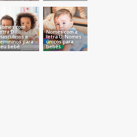
Nomes com
letra D
Nomes com a
masculinos e
letra U: Nomes
femininos para
únicos para
seu bebê
bebês