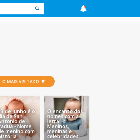
O MAIS VISITADO
13 de junho é o
O encanto dos
dia de San
nomes com a
Antonio de
letra H:
Padua - Nome
Meninos,
de menino com
meninas e
história
celebridades