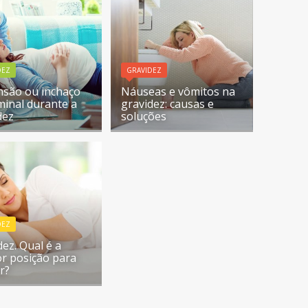
DEZ
GRAVIDEZ
nsão ou inchaço
Náuseas e vômitos na
inal durante a
gravidez: causas e
dez
soluções
DEZ
dez. Qual é a
r posição para
r?