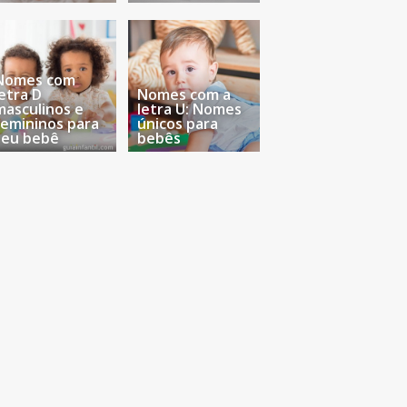
Nomes com
letra D
Nomes com a
masculinos e
letra U: Nomes
femininos para
únicos para
seu bebê
bebês