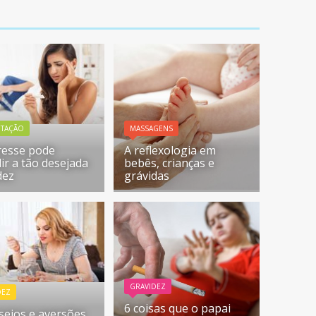
NTAÇÃO
MASSAGENS
resse pode
A reflexologia em
ir a tão desejada
bebês, crianças e
dez
grávidas
GRAVIDEZ
DEZ
6 coisas que o papai
sejos e aversões