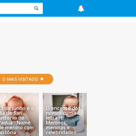
O MAIS VISITADO
13 de junho é o
O encanto dos
dia de San
nomes com a
Antonio de
letra H:
Padua - Nome
Meninos,
de menino com
meninas e
história
celebridades