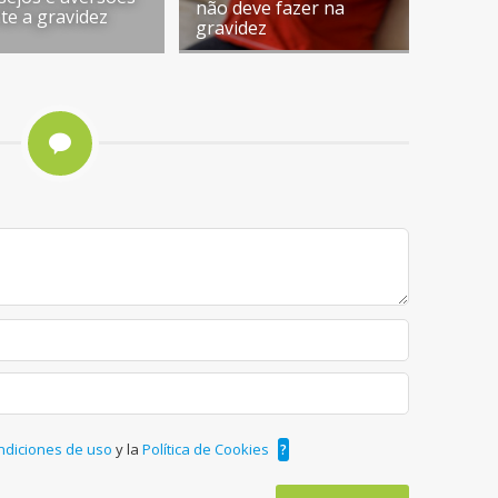
não deve fazer na
te a gravidez
gravidez
ndiciones de uso
y la
Política de Cookies
?