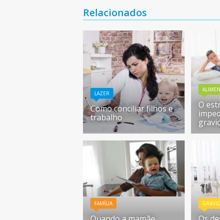
Relacionados
ALIME
LAZER
O est
Como conciliar filhos e
imped
trabalho
gravi
FAMÍLIA
GRAVI
Quando a mamãe
Os de