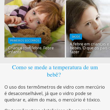
SAÚDE
PRIMEIROS SOCORROS
A febre em crianças e
Criança com febre. Febre
bebês. O que os pais
infantil
fazer
Como se mede a temperatura de um
bebê?
O uso dos termômetros de vidro com mercúrio
é desaconselhável, já que o vidro pode se
quebrar e, além do mais, o mercúrio é tóxico.