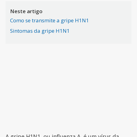
Neste artigo
Como se transmite a gripe H1N1
Sintomas da gripe H1N1
A gripe H1N1, ou influenza A
, é um vírus da