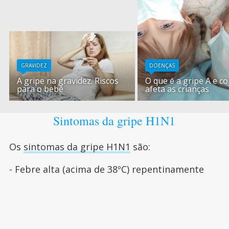
GRAVIDEZ
DOENÇAS
A gripe na gravidez. Riscos
O que é a gripe A e c
para o bebê
afeta as crianças
Sintomas da gripe H1N1
Os
sintomas da gripe H1N1
são:
- Febre alta (acima de 38ºC) repentinamente