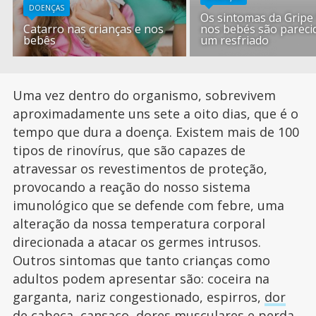
DOENÇAS
Os sintomas da Gripe
Catarro nas crianças e nos
nos bebés são pareci
bebês
um resfriado
Uma vez dentro do organismo, sobrevivem
aproximadamente uns sete a oito dias, que é o
tempo que dura a doença. Existem mais de 100
tipos de rinovírus, que são capazes de
atravessar os revestimentos de proteção,
provocando a reação do nosso sistema
imunológico que se defende com febre, uma
alteração da nossa temperatura corporal
direcionada a atacar os germes intrusos.
Outros sintomas que tanto crianças como
adultos podem apresentar são: coceira na
garganta, nariz congestionado, espirros,
dor
de cabeça
, cansaço, dores musculares e perda