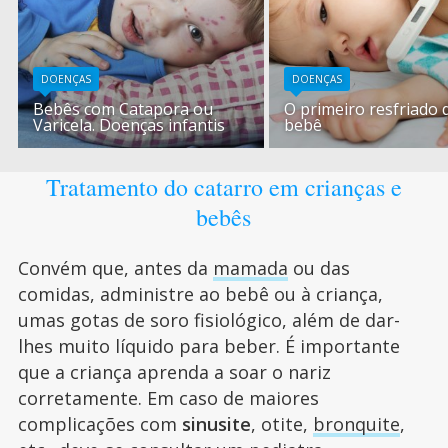
DOENÇAS
DOENÇAS
Bebês com Catapora ou
O primeiro resfriado 
Varicela. Doenças infantis
bebê
Tratamento do catarro em crianças e
bebês
Convém que, antes da
mamada
ou das
comidas, administre ao bebê ou à criança,
umas gotas de soro fisiológico, além de dar-
lhes muito líquido para beber. É importante
que a criança aprenda a soar o nariz
corretamente. Em caso de maiores
complicações com
sinusite
, otite,
bronquite
,