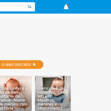
O MAIS VISITADO
13 de junho é o
O encanto dos
dia de San
nomes com a
Antonio de
letra H:
Padua - Nome
Meninos,
de menino com
meninas e
história
celebridades