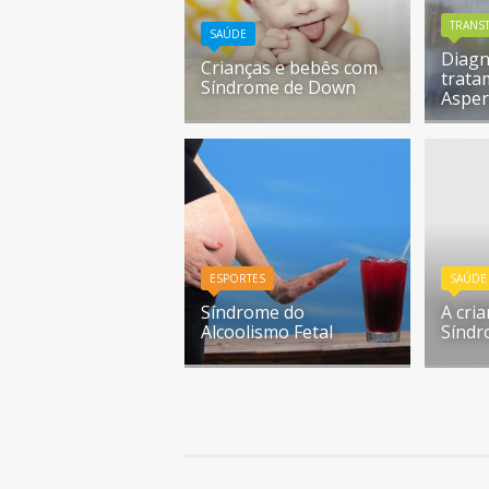
TRANS
SAÚDE
Diagn
Crianças e bebês com
trata
Síndrome de Down
Aspe
ESPORTES
SAÚDE
Síndrome do
A cri
Alcoolismo Fetal
Sínd