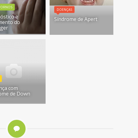
TORNOS
DOENÇAS
óstico e
Síndrome de Apert
mento do
rger
ança com
rome de Down