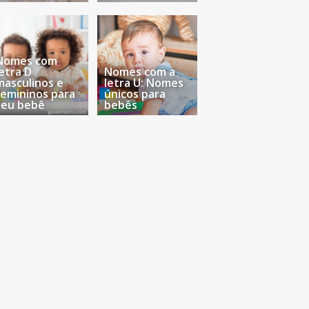
Nomes com
letra D
Nomes com a
masculinos e
letra U: Nomes
femininos para
únicos para
seu bebê
bebês