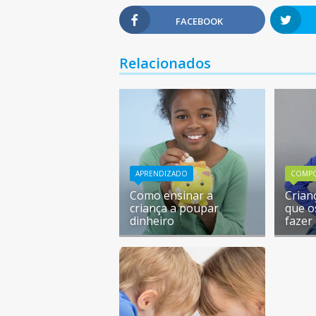
FACEBOOK
Relacionados
APRENDIZADO
COMP
Como ensinar a
Crian
criança a poupar
que o
dinheiro
fazer