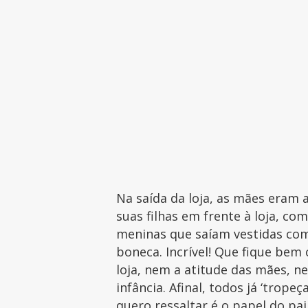
Na saída da loja, as mães eram
suas filhas em frente à loja, c
meninas que saíam vestidas co
boneca. Incrível! Que fique bem 
loja, nem a atitude das mães, 
infância. Afinal, todos já ‘trop
quero ressaltar é o papel do p