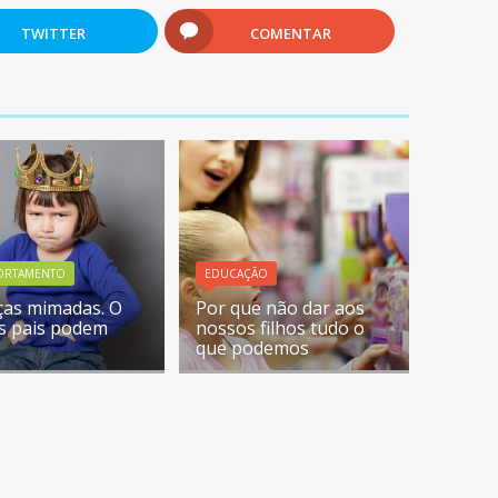
TWITTER
COMENTAR
ORTAMENTO
EDUCAÇÃO
ças mimadas. O
Por que não dar aos
s pais podem
nossos filhos tudo o
que podemos