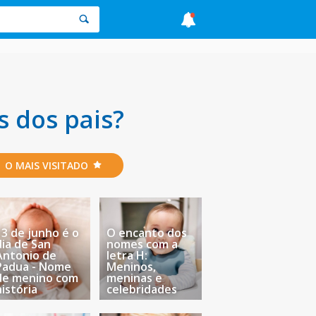
s dos pais?
O MAIS VISITADO
13 de junho é o
O encanto dos
dia de San
nomes com a
Antonio de
letra H:
Padua - Nome
Meninos,
de menino com
meninas e
história
celebridades