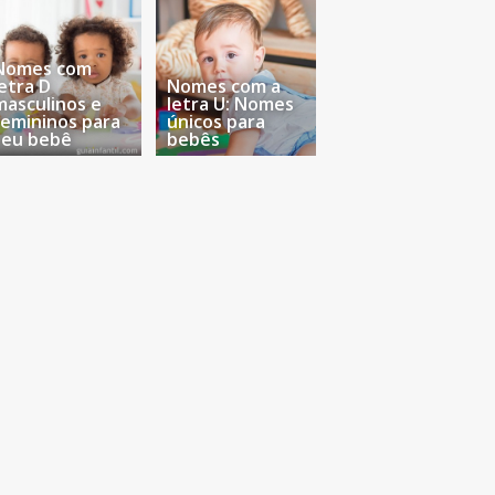
Nomes com
letra D
Nomes com a
masculinos e
letra U: Nomes
femininos para
únicos para
seu bebê
bebês