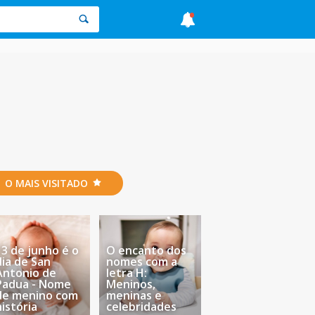
O MAIS VISITADO
13 de junho é o
O encanto dos
dia de San
nomes com a
Antonio de
letra H:
Padua - Nome
Meninos,
de menino com
meninas e
história
celebridades