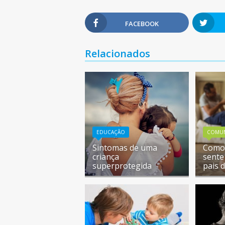
FACEBOOK
Relacionados
EDUCAÇÃO
COMU
Sintomas de uma
Como 
criança
sente
superprotegida
pais 