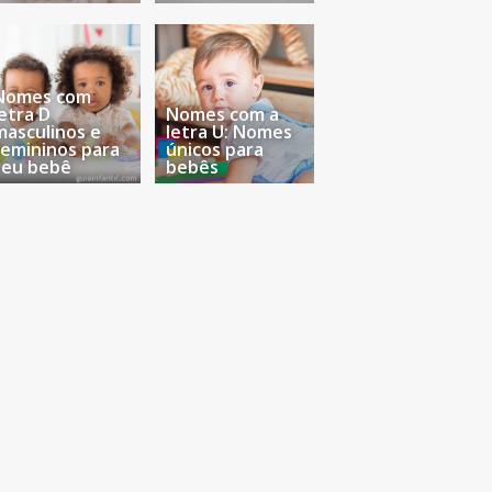
Nomes com
letra D
Nomes com a
masculinos e
letra U: Nomes
femininos para
únicos para
seu bebê
bebês