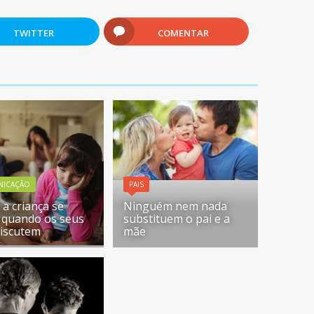
TWITTER
COMENTAR
NICAÇÃO
PAIS
a criança se
Ninguém nem nada
 quando os seus
substituem o pai e a
discutem
mãe