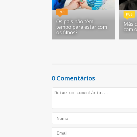
PAIS
PAIS
Os pais não têm
Más c
tempo para estar com
com o
os filhos?
0 Comentários