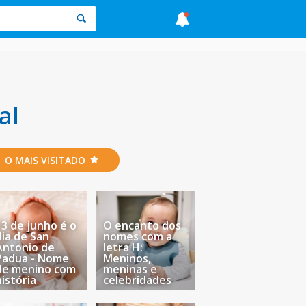
al
O MAIS VISITADO
13 de junho é o
O encanto dos
dia de San
nomes com a
Antonio de
letra H:
Padua - Nome
Meninos,
de menino com
meninas e
história
celebridades