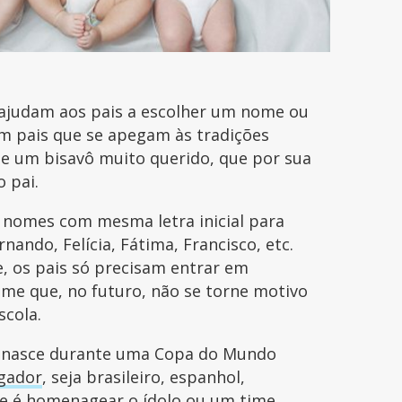
 ajudam aos pais a escolher um nome ou
tem pais que se apegam às tradições
de um bisavô muito querido, que por sua
o pai.
 nomes com mesma letra inicial para
nando, Felícia, Fátima, Francisco, etc.
, os pais só precisam entrar em
me que, no futuro, não se torne motivo
scola.
ho nasce durante uma Copa do Mundo
gador
, seja brasileiro, espanhol,
nte é homenagear o ídolo ou um time.