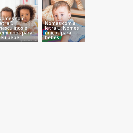
Nomes com
letra D
Nomes com a
masculinos e
letra U: Nomes
femininos para
únicos para
seu bebê
bebês