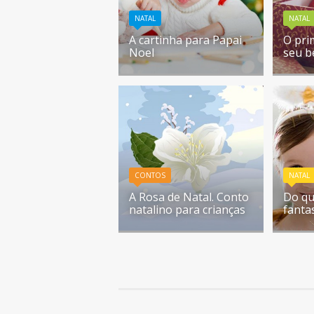
NATAL
NATAL
A cartinha para Papai
O pri
Noel
seu b
CONTOS
NATAL
A Rosa de Natal. Conto
Do qu
natalino para crianças
fanta