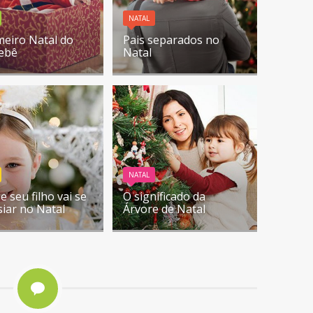
NATAL
meiro Natal do
Pais separados no
ebê
Natal
NATAL
e seu filho vai se
O significado da
siar no Natal
Árvore de Natal