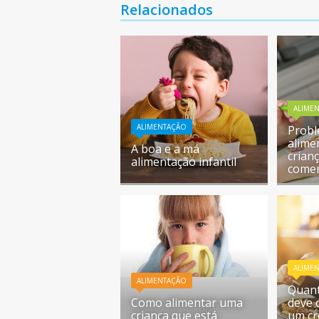
Relacionados
ALIME
ALIMENTAÇÃO
Probl
alimen
A boa e a má
crian
alimentação infantil
come
ALIME
ALIMENTAÇÃO
Quant
Como alimentar uma
deve 
criança que está
um cr