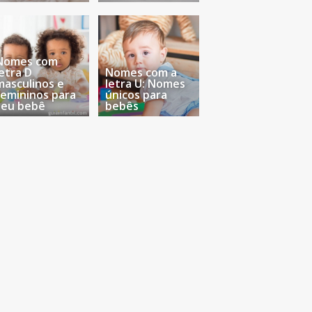
Nomes com
letra D
Nomes com a
masculinos e
letra U: Nomes
femininos para
únicos para
seu bebê
bebês