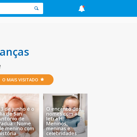
ianças
e
O MAIS VISITADO
13 de junho é o
O encanto dos
dia de San
nomes com a
Antonio de
letra H:
Padua - Nome
Meninos,
de menino com
meninas e
história
celebridades