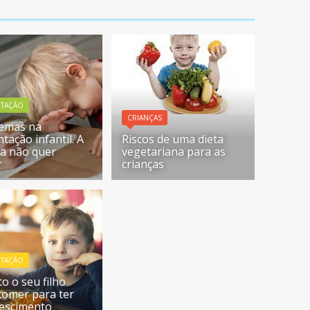
NTAÇÃO
CRIANÇAS
emas na
tação infantil. A
Riscos de uma dieta
ça não quer
vegetariana para as
r
crianças
NTAÇÃO
o o seu filho
comer para ter
escimento