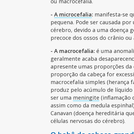
ou macrocefalia.
-
A microcefalia
:
manifesta-se q
pequena. Pode ser causada por 
cérebro, devido a uma doença g
precoce dos ossos do crânio o
- A macrocefalia:
é uma anomali
geralmente acaba desaparecendo
apresente umas proporções da c
proporção da cabeça for excess
macrocefalia simples (herança 
produz pelo acúmulo de líquido
ser uma
meningite
(inflamação 
assim como da medula espinhal)
Canavan (doença hereditária qu
células nervosas do cérebro).