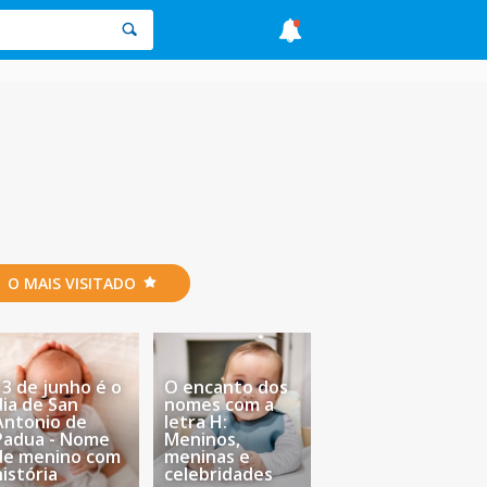
O MAIS VISITADO
13 de junho é o
O encanto dos
dia de San
nomes com a
Antonio de
letra H:
Padua - Nome
Meninos,
de menino com
meninas e
história
celebridades