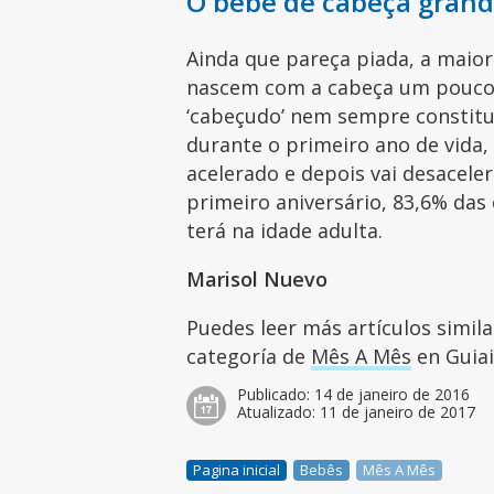
O bebê de cabeça gran
Ainda que pareça piada, a maior
nascem com a cabeça um pouco 
‘cabeçudo’ nem sempre constitu
durante o primeiro ano de vida,
acelerado e depois vai desacel
primeiro aniversário, 83,6% das
terá na idade adulta.
Marisol Nuevo
Puedes leer más artículos simil
categoría de
Mês A Mês
en Guiai
Publicado:
14 de janeiro de 2016
Atualizado:
11 de janeiro de 2017
Pagina inicial
Bebês
Mês A Mês