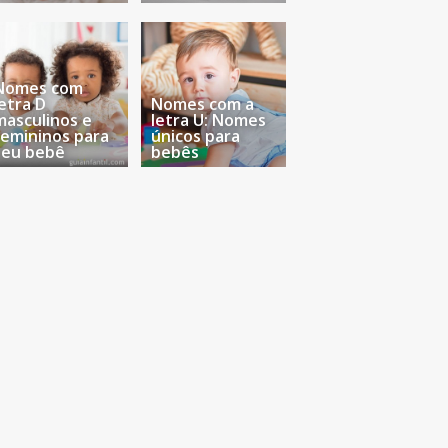
Nomes com
letra D
Nomes com a
masculinos e
letra U: Nomes
femininos para
únicos para
seu bebê
bebês