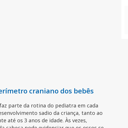
erímetro craniano dos bebês
faz parte da rotina do pediatra em cada
desenvolvimento sadio da criança, tanto ao
 até os 3 anos de idade. Às vezes,
da cabeça pode evidenciar que os ossos se