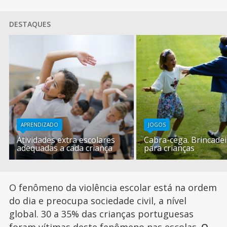
DESTAQUES
APRENDIZADO
JOGOS
Atividades extra escolares
Cabra-cega. Brincadei
adequadas a cada criança
para crianças
O fenômeno da violência escolar está na ordem
do dia e preocupa sociedade civil, a nível
global. 30 a 35% das crianças portuguesas
foram vítimas deste fenômeno nas escolas.
O