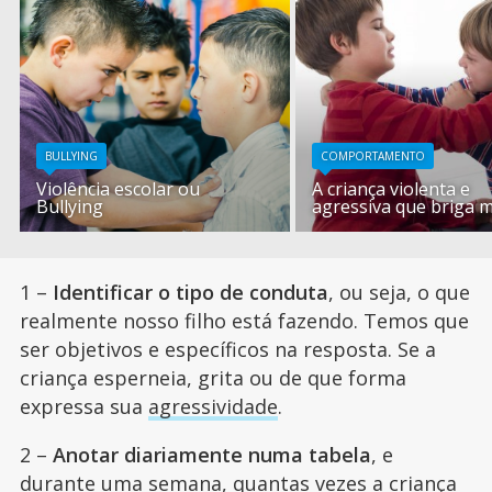
BULLYING
COMPORTAMENTO
Violência escolar ou
A criança violenta e
Bullying
agressiva que briga 
1 –
Identificar o tipo de conduta
, ou seja, o que
realmente nosso filho está fazendo. Temos que
ser objetivos e específicos na resposta. Se a
criança esperneia, grita ou de que forma
expressa sua
agressividade
.
2 –
Anotar diariamente numa tabela
, e
durante uma semana, quantas vezes a criança