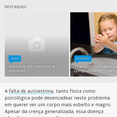
DESTAQUES
LAZER
DOENÇAS
Anorexia em meninos e
Transtorno Obsessiv
meninas
compulsivo em crianç
A
falta de autoestima
, tanto física como
psicológica pode desencadear neste problema
em querer ver um corpo mais esbelto e magro.
Apesar da crença generalizada, essa doença