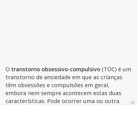
O
transtorno obsessivo-compulsivo
(TOC) é um
transtorno de ansiedade em que as crianças
têm obsessões e compulsões em geral,
embora nem sempre acontecem estas duas
características. Pode ocorrer uma ou outra.
Ad
Obsessões são pensamentos, impulsos ou
imagens mentais que a criança pode
desenvolver involuntariamente (sem que possa
evitar) e que podem produzir uma grande